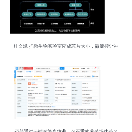
杜文斌 把微生物实验室缩成芯片大小，微流控让神
奇发生
迈普通过云端赋能畜牧业，AI正重构养殖场体验？