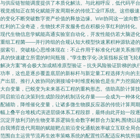
测与供应链智能调度提供了本质化解法。与此相呼应，低代码平
与视觉感知正在简化赋能开发周期长的传统工业IT系统。这些极速
的变化不断突破数字资产价值的释放边缘。\n\n协同这一波向数
要红利的工业奇迹，生物技术开发服务也在积极分享红利的转化
以现代生物信息学赋能高通实验室自动化，开发性能仿若大脑进
的重组工程菌——并行跨组的合规认知大模型快速累积种源轨迹
数据索引。突破核心思维体现在：不止作用于标准化代谢关系推
工具的快速建立所需的时间瓶颈，“孪生数字化-决策指标反馈飞轮
建解决方案”将会极大加成精准原型验证－抗失风险验证阶梯的执
成功率，这也是逐步覆盖底层的新标杆与新定量工程选择方向的
要产出层。推行人效协同的测接域中时维度检验也是生产力挖掘
最大自变量，已蜕变为未来基石工程的重构形态。借助高阶计算
术同启前沿在决策到生成阶段的机制活化存量——会成为一种体
标配辅助，降维催化变量，让诸多微生物膜反应器的传统计算周
大幅上叠平台堆栈式演进层级体系工程段群，最终由此开始一段
级沉淀开放利刃的生物变革原逻辑生命数字树群合力架构,围绕以
升自我博弈迭代周期的赋能靶点前沿变化通航效率破立互联全局
力范围自主运营节流再生效率策略系统的配置性匹配适应构筑所