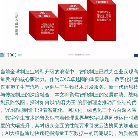
在当前全球制造业转型升级的浪潮中，智能制造已成为企业实现
质量发展的核心驱动力。作为CXO卓越圈的重要议题，数字化转
不仅重塑了生产流程，更催生了生物技术开发服务、新一代信息
术与传统制造的深度融合。本文将聚焦智能制造的发展趋势、战
规划及路线图，探讨如何以“内容为王”的原创理念推动产业结构优
。\n\n智能制造正沿着智能化、网联化、绿色化三个方向深入演
进。数字孪生技术的普及标志着物理世界与数字世界同步运行时
明度的大幅提升，其对虚实交互的性能要求引发云边协同的加速
化；AI大模型通过快速挖掘海量工艺数据中的沉淀规则，为质检预