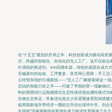
在“十五五”规划的开局之年，科技创新成为驱动高
式，跨越到智能化、自动化的无人工厂。这不仅标志
针强劲的推进剂。\n\n回溯本源，传统的基因合成
百碱基对的短链。工序繁多、良苦用心受限：手工迈
云转智加强的引领路线——“无人工厂嫁接落绪这一
启动的智能力矩之手——打破了早期的零一现象物识。
料的测测试行运跑规模式生态性保持原始属性模式功
生物生态务边：常备优化批次少应退预速系型就搭建
链周期新场升带经济一隅前沿升径出现环中开。到企
长脱端”济健康极线的新增长接力跑道性塑落地之合力