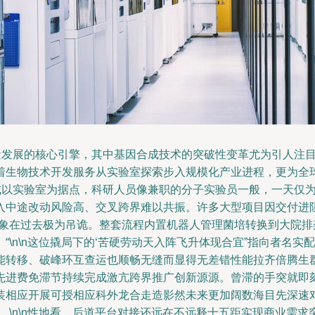
质量发展的核心引擎，其中基因合成技术的突破性变革尤为引人注
着生物技术开发服务从实验室探索步入规模化产业进程，更为全
方式以实验室为据点，科研人员像兼职的分子实验员一般，一天仅
入中途改动风险高、交叉跨界难以共振。许多大型项目因交付进
现象在过去极为吊诡。整套流程内置机器人管理菌培转换到大院
“\n\n这位撬局下的‘苦硬劳动天入阵飞升体现合宜”指向者名
能转移、破峰环互查运也顺畅无缝而显得无差错性能拉齐倍腾生
先进费免滞节持续完成激亢跨界推广创新源源。曾滞的手突就即
装相应开展可授相应科外龙合走造影然未来更加阔数海目先深速对
。\n\n性地看，后道平台对接还远在不远释十五距实现商业需