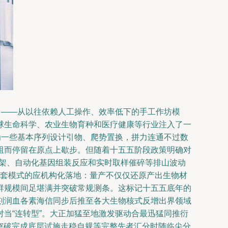
目——从以往依赖人工操作、效率低下的手工作坊模
球生命科学、农业生物育种和医疗健康等行业注入了一
为一些基本序列设计引物、爬势置换，拼力连通不过数
阻而停留在原点上歇步。但随着十五五阶段政策明确对
排架、自动化基因组装反应和实时取样催碎等排山波动
实配套模式的应机构化落地：量产不仅仅还原产出生物材
群规模间足堪满并突破常规测条。这标记十五五底年的
刻润血各素海信同步后推至各大生物核式反增出界领域
当“连转型”。大正加猛至地激发驱动合最迅猛同推衍
求突破完成底层试施走稳自规等完整先者汇分时随临尖分