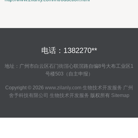
电话：1382270**
地址：广州市白云区石门街滘心联滘路自编8号大布工业区1
号楼503（自主申报）
Copyright © 2026
www.zilanly.com
生物技术开发服务
广州
舍予科技有限公司
生物技术开发服务
版权所有
Sitemap