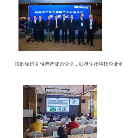
博辉瑞进亮相博鳌健康论坛，彰显生物科技企业卓
越风范