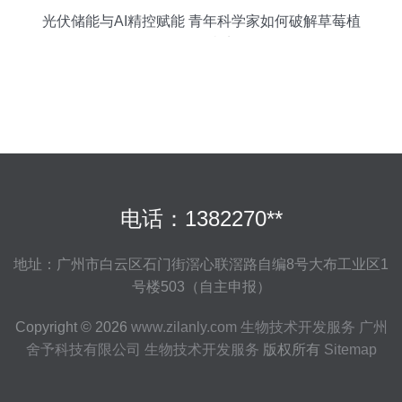
光伏储能与AI精控赋能 青年科学家如何破解草莓植
物工厂痛点
电话：1382270**
地址：广州市白云区石门街滘心联滘路自编8号大布工业区1
号楼503（自主申报）
Copyright © 2026
www.zilanly.com
生物技术开发服务
广州
舍予科技有限公司
生物技术开发服务
版权所有
Sitemap