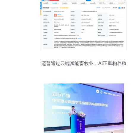
迈普通过云端赋能畜牧业，AI正重构养殖
场体验？这家“酷公司”拟港股IPO