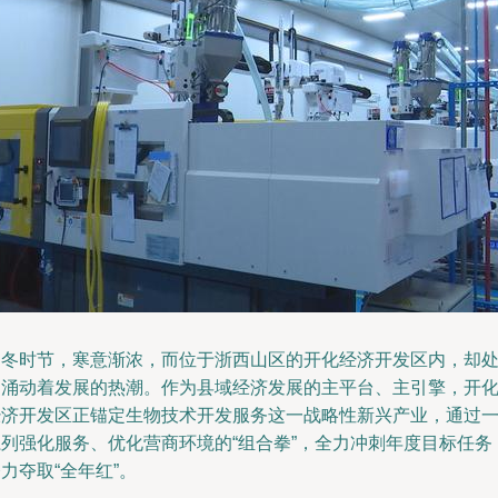
初冬时节，寒意渐浓，而位于浙西山区的开化经济开发区内，却
处涌动着发展的热潮。作为县域经济发展的主平台、主引擎，开
经济开发区正锚定生物技术开发服务这一战略性新兴产业，通过
系列强化服务、优化营商环境的“组合拳”，全力冲刺年度目标任务
力夺取“全年红”。