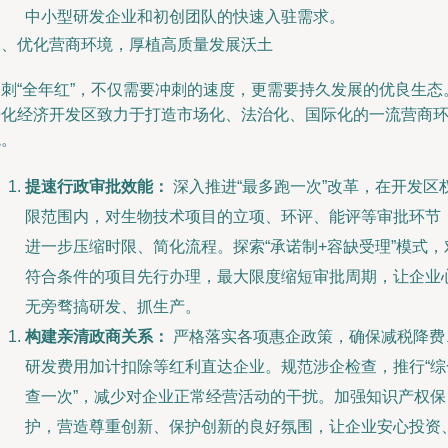
中小型研发企业和初创团队的快速入驻需求。
三、优化营商环境，厚植高质量发展沃土
冲刺“全年红”，不仅需要冲刺的速度，更需要持久发展的优良生态
开化经济开发区致力于打造市场化、法治化、国际化的一流营商
境。
提速行政审批效能：
深入推进“最多跑一次”改革，在开发区
限范围内，对生物技术项目的立项、环评、能评等审批环节
进一步压缩时限、简化流程。探索“承诺制+容缺受理”模式，
符合条件的项目先行办理，最大限度缩短审批周期，让企业
无旁骛搞研发、抓生产。
构建亲清政商关系：
严格落实各项惠企政策，确保减税降费
研发费用加计扣除等红利直达企业。规范涉企检查，推行“综
查一次”，减少对企业正常经营活动的干扰。加强知识产权保
护，营造尊重创新、保护创新的良好氛围，让企业安心投资