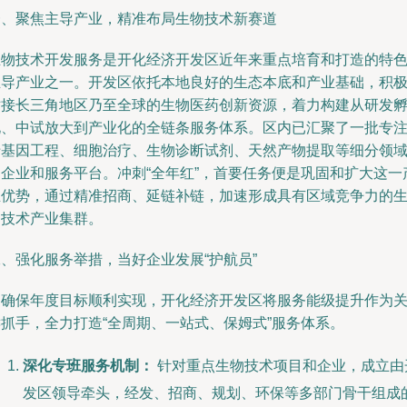
一、聚焦主导产业，精准布局生物技术新赛道
生物技术开发服务是开化经济开发区近年来重点培育和打造的特
主导产业之一。开发区依托本地良好的生态本底和产业基础，积
对接长三角地区乃至全球的生物医药创新资源，着力构建从研发
化、中试放大到产业化的全链条服务体系。区内已汇聚了一批专
于基因工程、细胞治疗、生物诊断试剂、天然产物提取等细分领
的企业和服务平台。冲刺“全年红”，首要任务便是巩固和扩大这一
业优势，通过精准招商、延链补链，加速形成具有区域竞争力的
物技术产业集群。
、强化服务举措，当好企业发展“护航员”
为确保年度目标顺利实现，开化经济开发区将服务能级提升作为
键抓手，全力打造“全周期、一站式、保姆式”服务体系。
深化专班服务机制：
针对重点生物技术项目和企业，成立由
发区领导牵头，经发、招商、规划、环保等多部门骨干组成